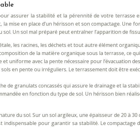
table
ur assurer la stabilité et la pérennité de votre terrasse
t, la mise en place d’un hérisson et son compactage. Une fon
sol. Un sol mal préparé peut entraîner l’apparition de fiss
gétale, les racines, les déchets et tout autre élément organi
composition de la matière organique sous la terrasse, ce qu
 et uniforme avec la pente nécessaire pour l’évacuation des
 sols en pente ou irréguliers. Le terrassement doit être ex
e de granulats concassés qui assure le drainage et la stabili
mmandée en fonction du type de sol. Un hérisson bien réalisé
ture du sol. Sur un sol argileux, une épaisseur de 20 à 30 c
 indispensable pour garantir sa stabilité. Le compactage do