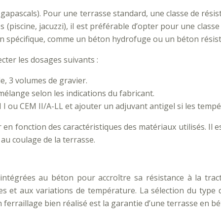
apascals). Pour une terrasse standard, une classe de résis
(piscine, jacuzzi), il est préférable d’opter pour une clas
éton spécifique, comme un béton hydrofuge ou un béton résist
cter les dosages suivants :
e, 3 volumes de gravier.
élange selon les indications du fabricant.
M I ou CEM II/A-LL et ajouter un adjuvant antigel si les te
 en fonction des caractéristiques des matériaux utilisés. Il
 au coulage de la terrasse.
ntégrées au béton pour accroître sa résistance à la tracti
es et aux variations de température. La sélection du type d
erraillage bien réalisé est la garantie d’une terrasse en bé