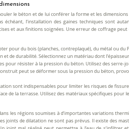
 dimensions
uler le béton et de lui conférer la forme et les dimensions 
 cas échéant, l’installation des gaines techniques sont aut
ises et aux finitions soignées. Une erreur de coffrage peut
ter pour du bois (planches, contreplaqué), du métal ou du 
ion et de durabilité. Sélectionnez un matériau dont l’épaisseu
es pour résister à la pression du béton. Utilisez des serre-jo
l construit peut se déformer sous la pression du béton, pro
atation sont indispensables pour limiter les risques de fissu
rface de la terrasse. Utilisez des matériaux spécifiques pour
dans les régions soumises à d’importantes variations thermiqu
s joints de dilatation ne sont pas prévus. Il existe des mast
joint mal réalisé peut permettre à l’eau de s’infiltrer e