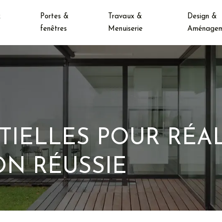
&
Portes &
Travaux &
Design &
fenêtres
Menuiserie
Aménagem
TIELLES POUR RÉA
ON RÉUSSIE